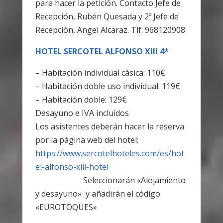
para hacer la petición. Contacto Jefe de
Recepción, Rubén Quesada y 2º Jefe de
Recepción, Angel Alcaraz. Tlf: 968120908
HOTEL SERCOTEL ALFONSO XIII 4*
– Habitación individual cásica: 110€
– Habitación doble uso individual: 119€
– Habitación doble: 129€
Desayuno e IVA incluidos
Los asistentes deberán hacer la reserva
por la página web del hotel:
https://www.sercotelhoteles.com/es/hot
el-alfonso-xiii-hotel
Seleccionarán «Alojamiento
y desayuno»
y añadirán el código
«EUROTOQUES»