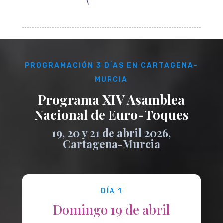
Reproductor
de
PROGRAMACIÓN 3 DÍAS EN CARTAGENA-
vídeo
MURCIA
Programa XIV Asamblea
Nacional de Euro-Toques
19, 20 y 21 de abril 2026,
Cartagena-Murcia
DÍA 1
Domingo 19 de abril